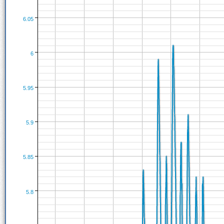
6.05
6
5.95
5.9
5.85
5.8