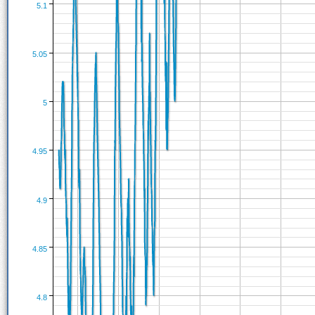
5.1
5.05
5
4.95
4.9
4.85
4.8