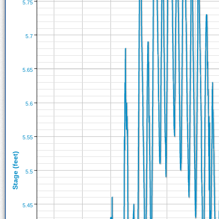
5.75
5.7
5.65
5.6
5.55
Stage (feet)
5.5
5.45