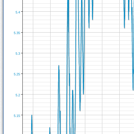
5.4
5.35
5.3
5.25
5.2
5.15