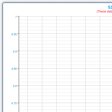
5
(These dat
7
6.95
6.9
6.85
6.8
6.75