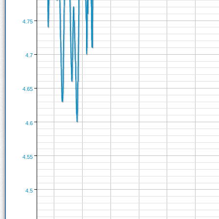
4.75
4.7
4.65
4.6
4.55
4.5