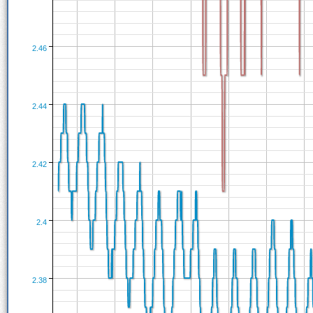
2.46
2.44
2.42
2.4
2.38