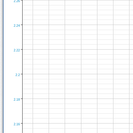
2.26
2.24
2.22
2.2
2.18
2.16