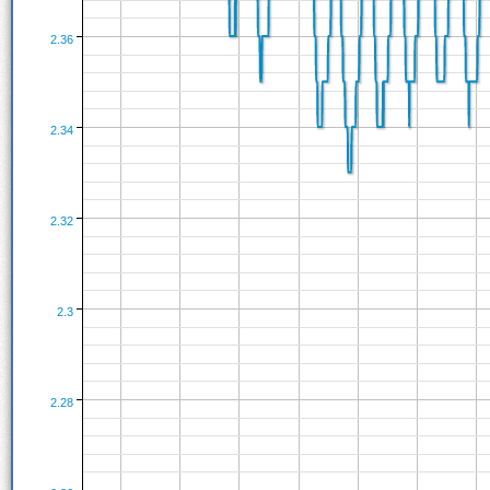
2.36
2.34
2.32
2.3
2.28