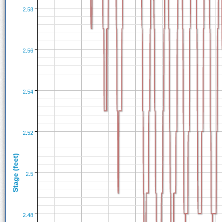
2.58
2.56
2.54
2.52
Stage (feet)
2.5
2.48