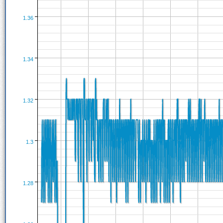
1.36
1.34
1.32
1.3
1.28