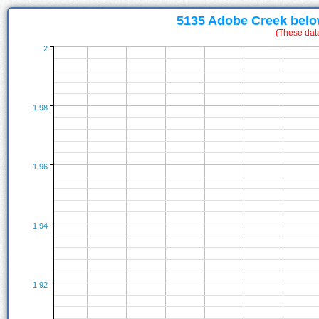
5135 Adobe Creek belo
(These dat
2
1.98
1.96
1.94
1.92