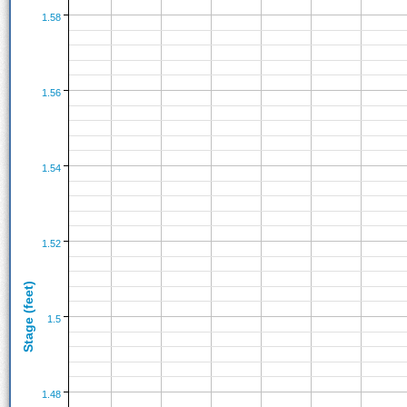
1.58
1.56
1.54
1.52
Stage (feet)
1.5
1.48