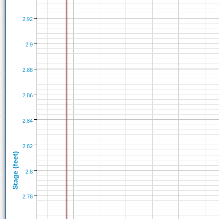
2.92
2.9
2.88
2.86
2.84
2.82
Stage (feet)
2.8
2.78