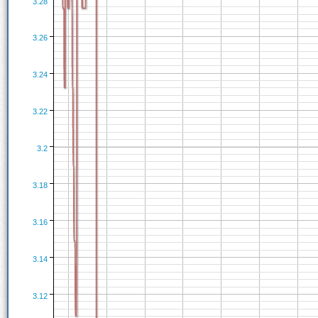
3.28
3.26
3.24
3.22
3.2
3.18
3.16
3.14
3.12