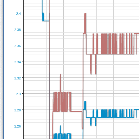
2.4
2.38
2.36
2.34
2.32
2.3
2.28
2.26