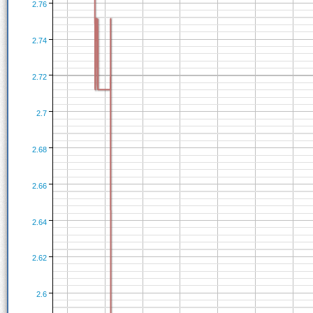
2.76
2.74
2.72
2.7
2.68
2.66
2.64
2.62
2.6