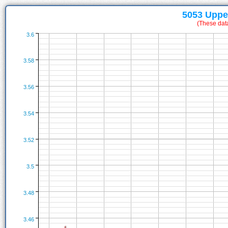
5053 Uppe
(These dat
3.6
3.58
3.56
3.54
3.52
3.5
3.48
3.46