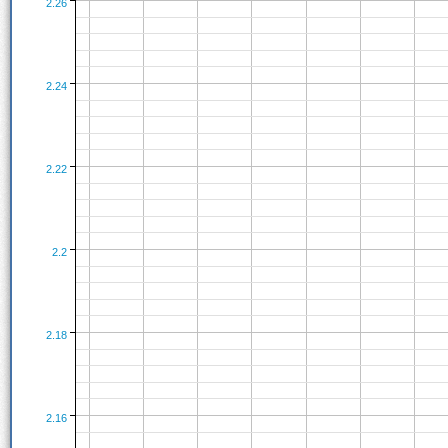
2.26
2.24
2.22
2.2
2.18
2.16