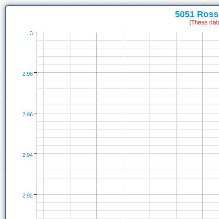
5051 Ross
(These dat
3
2.98
2.96
2.94
2.92