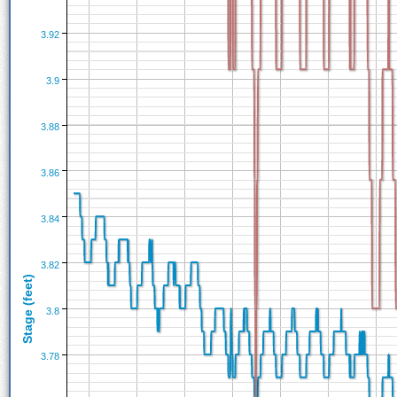
3.92
3.9
3.88
3.86
3.84
3.82
Stage (feet)
3.8
3.78