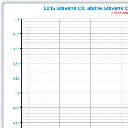
5045 Stevens Ck. above Stevens 
(These dat
4.6
4.58
4.56
4.54
4.52
4.5
4.48
4.46