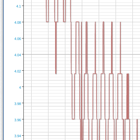
4.1
4.08
4.06
4.04
4.02
4
3.98
3.96
3.94