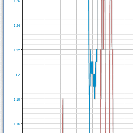
1.26
1.24
1.22
1.2
1.18
1.16