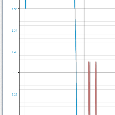
1.36
1.34
1.32
1.3
1.28