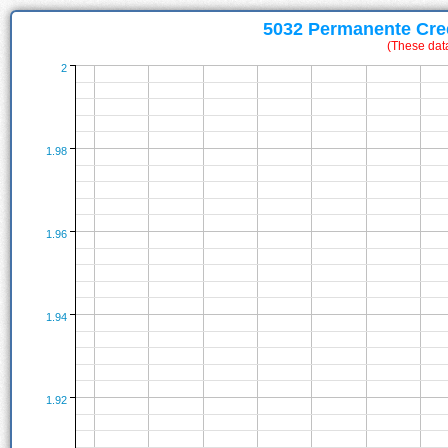
5032 Permanente Cree
(These dat
2
1.98
1.96
1.94
1.92