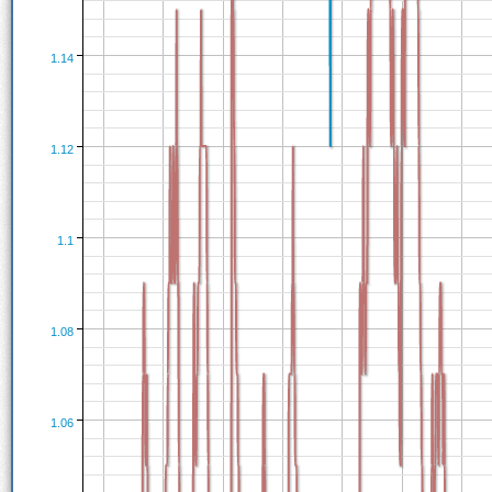
1.14
1.12
1.1
1.08
1.06