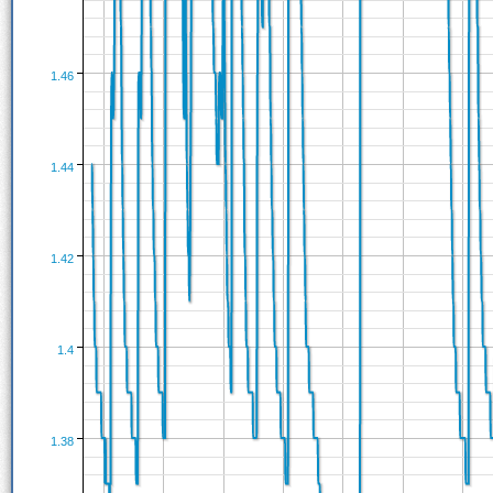
1.46
1.44
1.42
1.4
1.38