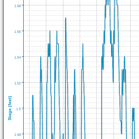
1.58
1.56
1.54
1.52
Stage (feet)
1.5
1.48