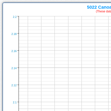
5022 Canoa
(These dat
2.2
2.18
2.16
2.14
2.12
2.1