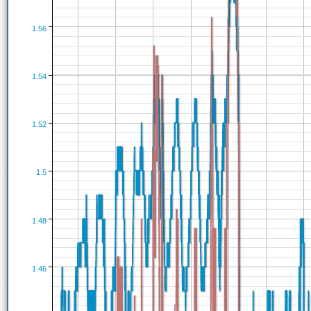
1.56
1.54
1.52
1.5
1.48
1.46