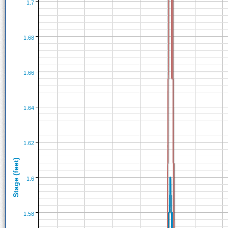
1.7
1.68
1.66
1.64
1.62
Stage (feet)
1.6
1.58