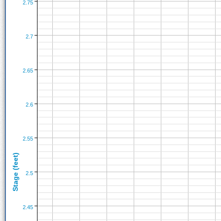
2.75
2.7
2.65
2.6
2.55
Stage (feet)
2.5
2.45