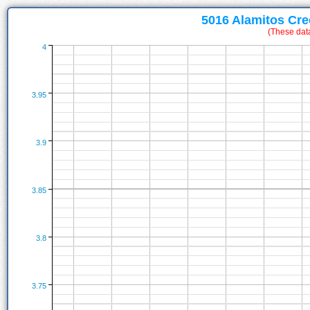
5016 Alamitos Cr
(These dat
4
3.95
3.9
3.85
3.8
3.75